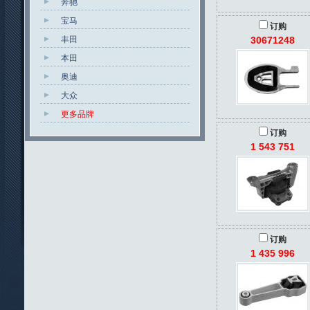
奔驰
宝马
订购
丰田
30671248
本田
奥迪
大众
更多品牌
订购
1 543 751
订购
1 435 996