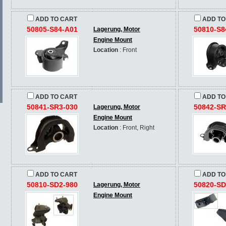
ADD TO CART
ADD TO
50805-S84-A01
50810-S8
Lagerung, Motor
Engine Mount
Location
: Front
ADD TO CART
ADD TO
50841-SR3-030
50842-SR
Lagerung, Motor
Engine Mount
Location
: Front, Right
ADD TO CART
ADD TO
50810-SD2-980
50820-SD
Lagerung, Motor
Engine Mount