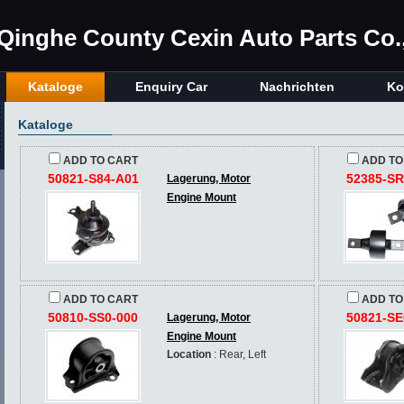
Qinghe County Cexin Auto Parts Co.,
Kataloge
Enquiry Car
Nachrichten
Ko
Kataloge
ADD TO CART
ADD TO
50821-S84-A01
52385-SR
Lagerung, Motor
Engine Mount
ADD TO CART
ADD TO
50810-SS0-000
50821-SE
Lagerung, Motor
Engine Mount
Location
: Rear, Left