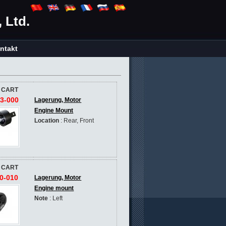
 Ltd.
ntakt
 CART
3-000
Lagerung, Motor
Engine Mount
Location
: Rear, Front
 CART
0-010
Lagerung, Motor
Engine mount
Note
: Left