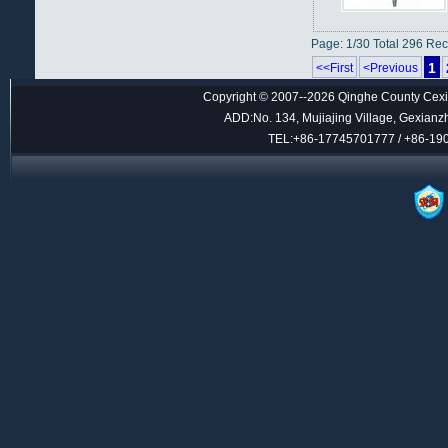
Page: 1/30 Total 296 Re
1
<<First
<Previous
Copyright © 2007--2026 Qinghe County Cexin
ADD:No. 134, Mujiajing Village, Gexianz
TEL:+86-17745701777 / +86-1