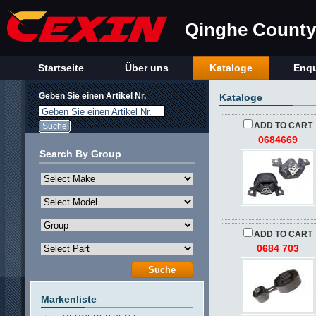
Qinghe County 
Startseite
Über uns
Kataloge
Enqu
Geben Sie einen Artikel Nr.
Kataloge
Geben Sie einen Artikel Nr.
ADD TO CART
0684669
Search By Group
ADD TO CART
0684 703
Markenliste