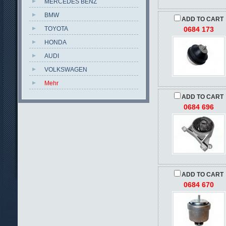
MERCEDES BENZ
BMW
ADD TO CART
TOYOTA
0684 173
HONDA
AUDI
VOLKSWAGEN
Mehr
ADD TO CART
0684 696
ADD TO CART
0684 670